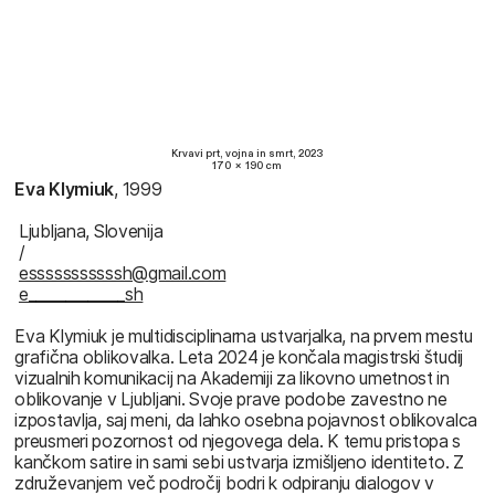
Krvavi prt, vojna in smrt, 2023
170 × 190 cm
Eva Klymiuk
, 1999
Ljubljana, Slovenija
/
esssssssssssh@gmail.com
e_____________sh
Eva Klymiuk je multidisciplinarna ustvarjalka, na prvem mestu
grafična oblikovalka. Leta 2024 je končala magistrski študij
vizualnih komunikacij na Akademiji za likovno umetnost in
oblikovanje v Ljubljani. Svoje prave podobe zavestno ne
izpostavlja, saj meni, da lahko osebna pojavnost oblikovalca
preusmeri pozornost od njegovega dela. K temu pristopa s
kančkom satire in sami sebi ustvarja izmišljeno identiteto. Z
združevanjem več področij bodri k odpiranju dialogov v